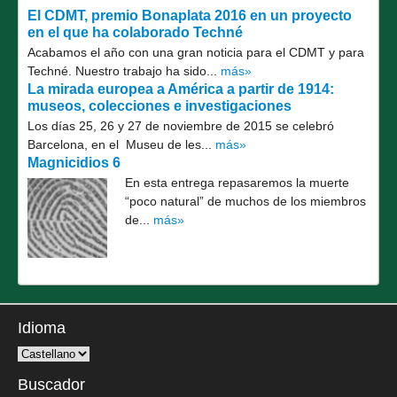
El CDMT, premio Bonaplata 2016 en un proyecto
en el que ha colaborado Techné
Acabamos el año con una gran noticia para el CDMT y para
Techné. Nuestro trabajo ha sido...
más»
La mirada europea a América a partir de 1914:
museos, colecciones e investigaciones
Los días 25, 26 y 27 de noviembre de 2015 se celebró
Barcelona, en el Museu de les...
más»
Magnicidios 6
En esta entrega repasaremos la muerte
“poco natural” de muchos de los miembros
de...
más»
Idioma
Buscador