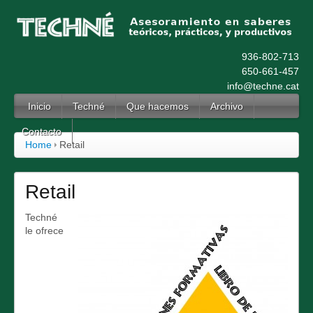
936-802-713
650-661-457
info@techne.cat
Inicio
Techné
Que hacemos
Archivo
Contacto
Home
Retail
Retail
Techné
le ofrece