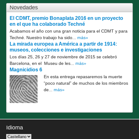
Novedades
El CDMT, premio Bonaplata 2016 en un proyecto
en el que ha colaborado Techné
Acabamos el año con una gran noticia para el CDMT y para
Techné. Nuestro trabajo ha sido...
más»
La mirada europea a América a partir de 1914:
museos, colecciones e investigaciones
Los días 25, 26 y 27 de noviembre de 2015 se celebró
Barcelona, en el Museu de les...
más»
Magnicidios 6
En esta entrega repasaremos la muerte
“poco natural” de muchos de los miembros
de...
más»
Idioma