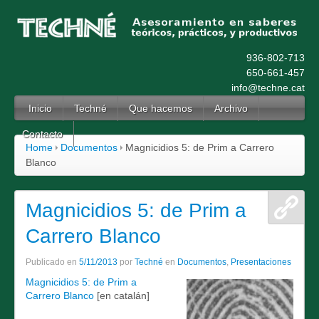
936-802-713
650-661-457
info@techne.cat
Inicio
Techné
Que hacemos
Archivo
Contacto
Home
Documentos
Magnicidios 5: de Prim a Carrero
Blanco
Magnicidios 5: de Prim a
Carrero Blanco
Publicado en
5/11/2013
por
Techné
en
Documentos
,
Presentaciones
Magnicidios 5: de Prim a
Carrero Blanco
[en catalán]